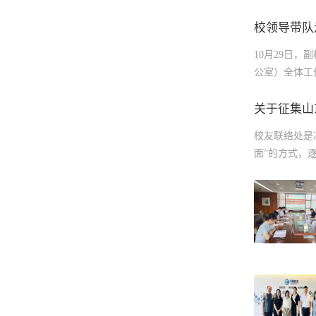
会发展的扎实
合及校友工作
量。三是坚守
举行校友企业
力形成可复制
享了各自的创
校领导带队
喧嚣迷失，在
等话题进行交
文\王春艳 供
此次授牌与走
人，常行感恩
与座谈会，总
10月29日
友工作开启了
生进行庄严宣
务校友、服务
公室）全体工
定》。校领导
展处（校友工作
校近年来在学
视频《拾夏》
科、科研与人
关于征集山
们记得》以校
面深化合作，
的时代担当与
校友联络处是
核心业务板块
滴和不舍别离
面”的方式，
的联络，积极
扬，赤心滚烫
“多元发起、
团研发与运营
来源\学生工作
友填写《山东
\祝瑞 王婷婷
处的设立说明
接小型校友活
结合区域布局
主任若干，在
报的校友于2025