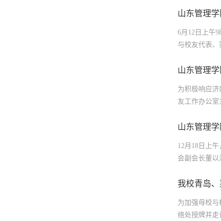
山东管理学
6月12日上
与校友代表、
典礼在庄严的
院关于表彰2
山东管理学
业生代表颁发
为积极响应济
出征的大学生
友工作办公室
最难忘”“感
党委委员、组
心——在喧嚣
上，毛安平书
山东管理学
“匠”，引导
源分布及社会
数字电商创业
12月18日
聚。自由交流
代大势，找准
会副会长董以
发展乡村休闲
从容成长；心
《夯实基础强
调研组一行实
表示热烈祝贺
充分肯定校友
我校青岛、
及带动村民增
全体毕业生提
科研等方面取
调研组一行深
为加强母校与
中，在时代发
之间的桥梁，
对乡村老年群
络处授牌并走
精神，涵养劳
持之力，在人