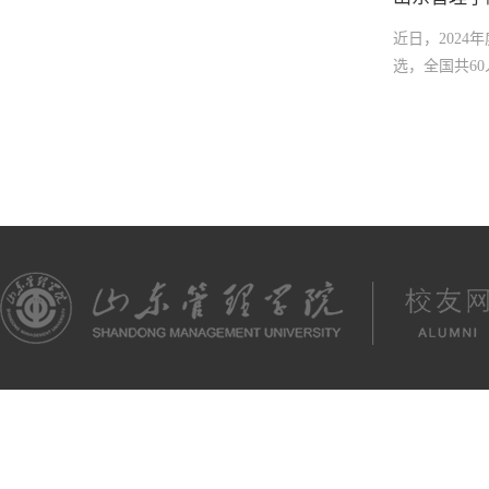
近日，202
选，全国共6
规划（202
的高端会计人
选拔培养约1
院的分管财会
会人才素质提
试、公示、征
构，打造了一
才培养体系，
新东 编辑\祝