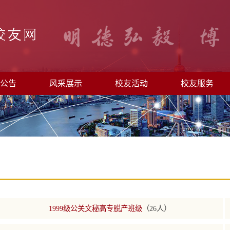
公告
风采展示
校友活动
校友服务
1999级公关文秘高专脱产班级
（26人）