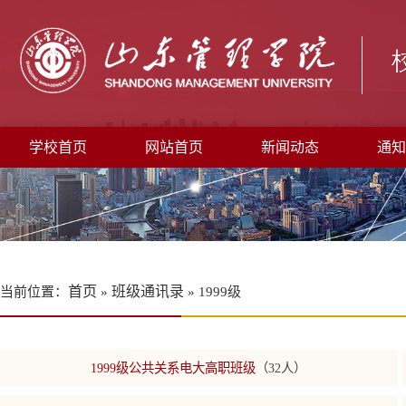
学校首页
网站首页
新闻动态
通知
首页
班级通讯录
当前位置：
»
» 1999级
1999级公共关系电大高职班级
（32人）