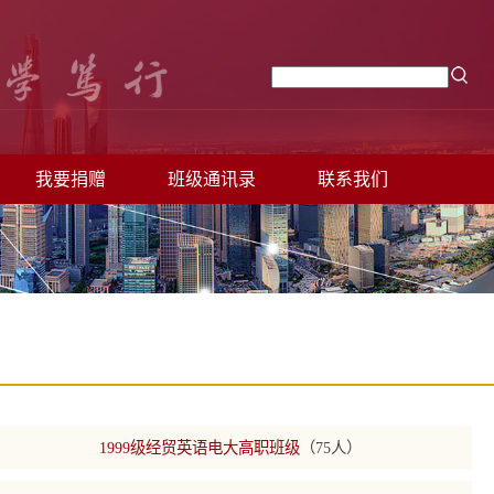
我要捐赠
班级通讯录
联系我们
1999级经贸英语电大高职班级
（75人）