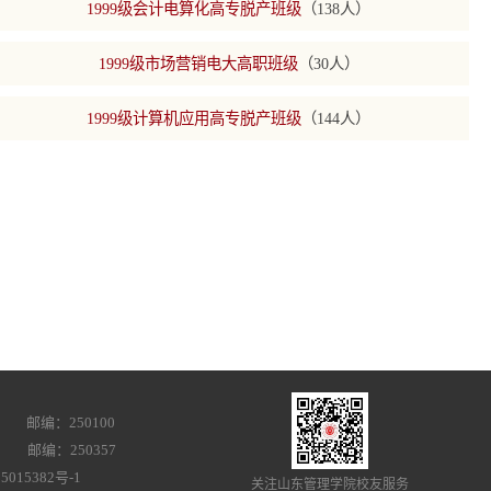
1999级会计电算化高专脱产班级
（138人）
1999级市场营销电大高职班级
（30人）
1999级计算机应用高专脱产班级
（144人）
邮编：250100
 邮编：250357
15382号-1
关注山东管理学院校友服务